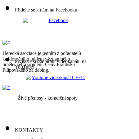
Přidejte se k nám na Facebooku
Herecká asociace je jedním z pořadatelů
každoročního udílení významného
Přihlašte si odebíraní videokanálu na
uměleckého ocenění, Ceny Františka
YouTube!
Filipovského za dabing.
Živé přenosy - komerční spoty
KONTAKTY