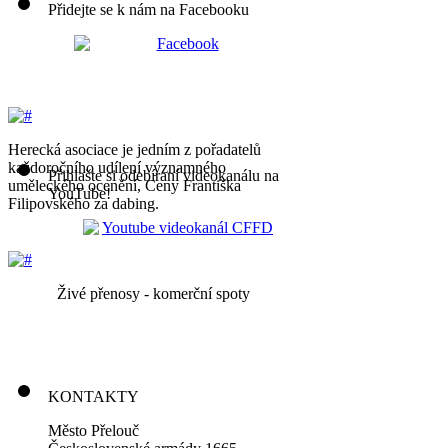
Přidejte se k nám na Facebooku
Herecká asociace je jedním z pořadatelů
každoročního udílení významného
Přihlašte si odebíraní videokanálu na
uměleckého ocenění, Ceny Františka
YouTube!
Filipovského za dabing.
Živé přenosy - komerční spoty
KONTAKTY
Město Přelouč