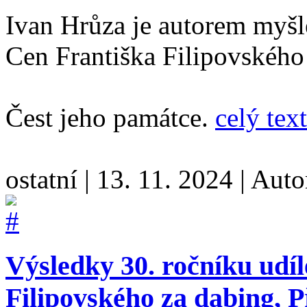
Ivan Hrůza je autorem myšl
Cen Františka Filipovského
Čest jeho památce.
celý text
ostatní
|
13. 11. 2024
|
Auto
Výsledky 30. ročníku udí
Filipovského za dabing, Př