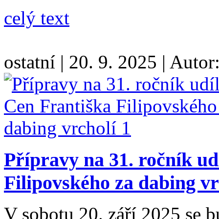
celý text
ostatní
|
20. 9. 2025
|
Autor
Přípravy na 31. ročník ud
Filipovského za dabing vr
V sobotu 20. září 2025 se b