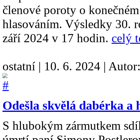
členové poroty o konečném
hlasováním. Výsledky 30. r
září 2024 v 17 hodin.
celý t
ostatní
|
10. 6. 2024
|
Autor
Odešla skvělá dabérka a 
S hlubokým zármutkem sdíl
úmrtí paní Simony Postler