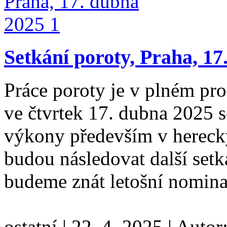
Setkání poroty, Praha, 17
Práce poroty je v plném pr
ve čtvrtek 17. dubna 2025 s
výkony především v herecký
budou následovat další set
budeme znát letošní nomin
ostatní
|
22. 4. 2025
|
Autor