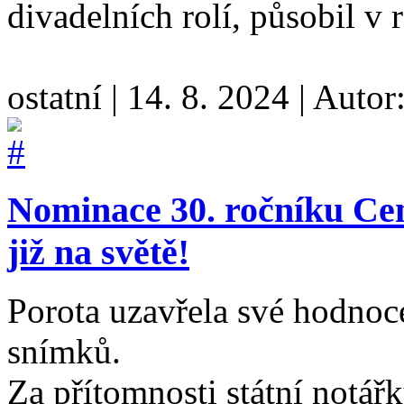
divadelních rolí, působil v 
ostatní
|
14. 8. 2024
|
Autor
Nominace 30. ročníku Cen
již na světě!
Porota uzavřela své hodnoce
snímků.
Za přítomnosti státní notářk