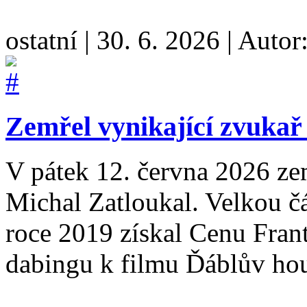
ostatní
|
30. 6. 2026
|
Autor
Zemřel vynikající zvukař
V pátek 12. června 2026 ze
Michal Zatloukal. Velkou č
roce 2019 získal Cenu Fran
dabingu k filmu Ďáblův hous