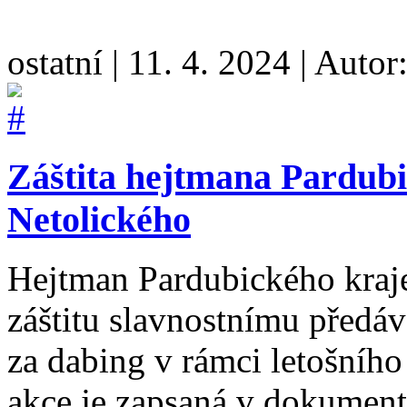
ostatní
|
11. 4. 2024
|
Autor
Záštita hejtmana Pardub
Netolického
Hejtman Pardubického kraje
záštitu slavnostnímu předá
za dabing v rámci letošního
akce je zapsaná v dokument