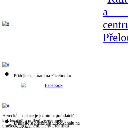
Přidejte se k nám na Facebooku
Herecká asociace je jedním z pořadatelů
každoročního udílení významného
Přihlašte si odebíraní videokanálu na
uměleckého ocenění, Ceny Františka