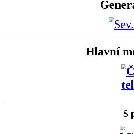
Generá
Hlavní me
S 