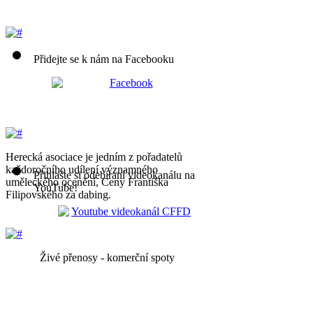
Přidejte se k nám na Facebooku
Herecká asociace je jedním z pořadatelů
každoročního udílení významného
Přihlašte si odebíraní videokanálu na
uměleckého ocenění, Ceny Františka
YouTube!
Filipovského za dabing.
Živé přenosy - komerční spoty