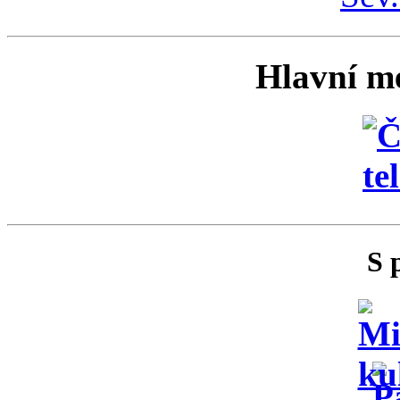
Hlavní me
S 