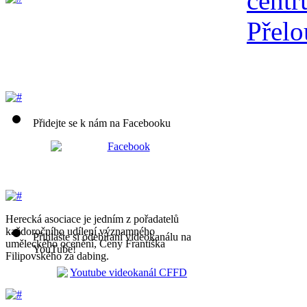
Přidejte se k nám na Facebooku
Herecká asociace je jedním z pořadatelů
každoročního udílení významného
Přihlašte si odebíraní videokanálu na
uměleckého ocenění, Ceny Františka
YouTube!
Filipovského za dabing.