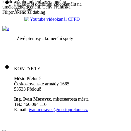
každoročního udílení významného
Přihlašte si odebíraní videokanálu na
uměleckého ocenění, Ceny Františka
YouTube!
Filipovského za dabing.
Živé přenosy - komerční spoty
KONTAKTY
Město Přelouč
Československé armády 1665
53533 Přelouč
Ing. Ivan Moravec
, místostarosta města
Tel.: 466 094 116
E-mail:
ivan.moravec@mestoprelouc.cz