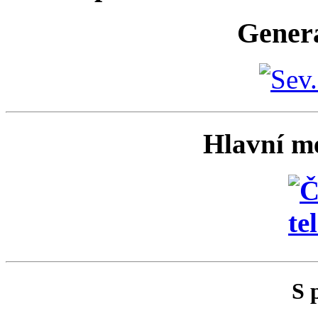
Generá
Hlavní me
S 